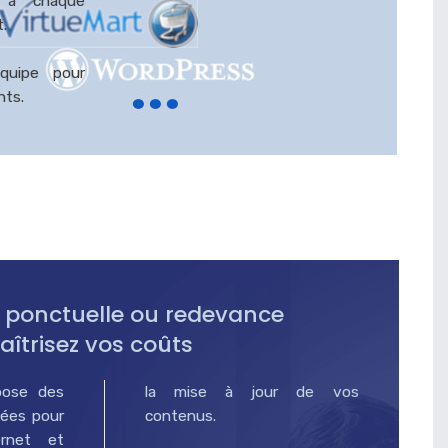
 à chaque
.
quipe pour
nts.
n ponctuelle ou redevance
îtrisez vos coûts
pose des
la mise à jour de vos
contenus.
ernet et