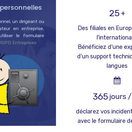
personnelles
25
+
nnel, un dirigeant ou
Des filiales en Euro
sateur en entreprise,
tiliser le formulaire
l'internationa
RGPD Entreprises
Bénéficiez d'une ex
d'un support techni
langues
365
jours /
déclarez vos incide
avec le formulaire 