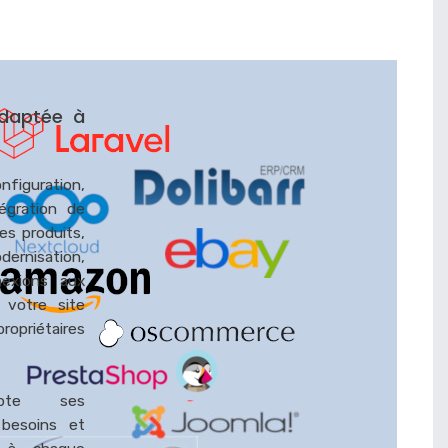
adaptée à
figuration,
tégration de
es produits,
ernisation,
nexions aux
 votre site
propriétaires
apte ses
 besoins et