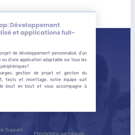
op: Développement
isé et applications full-
projet de développement personnalisé, d'un
e ou d'une application adaptable sur tous les
 périphériques?
harges, gestion de projet et gestion du
, tests et recettage, notre équipe suit
 de bout en bout et vous accompagne à
 le Support
Prestations sur mesure