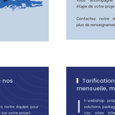
vous accompagne
étape de votre projet
Contactez notre é
plus de renseigneme
c nos
Tarificatio
mensuelle, ma
I
t-webshop pro
z notre équipe pour
solutions packagées pour
sur votre projet.
vos sites int