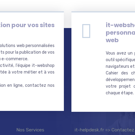
ion pour vos sites
it-websh
personnal
web
olutions web personnalisées
ts pour la publication de vos
Vous avez un 
 ou e-commerce.
outil spécifiqu
ctivité, l'équipe it-webshop
navigateurs et
tée à votre métier et à vos
Cahier des c
développement
on en ligne, contactez nos
votre projet
chaque étape.
Nos Services
it-helpdesk.fr => Contactez