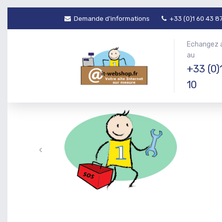
Demande d'informations
+33 (0)1 60 43 87
Echangez 
au
+33 (0)
10